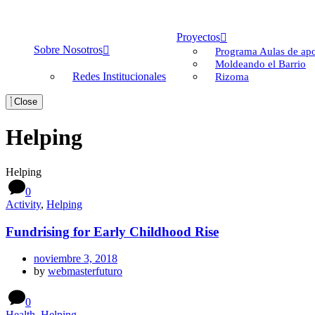
Proyectos
Sobre Nosotros
Programa Aulas de apo
Moldeando el Barrio
Redes Institucionales
Rizoma
Close
Helping
Helping
0
Activity
,
Helping
Fundrising for Early Childhood Rise
noviembre 3, 2018
by
webmasterfuturo
0
Health
,
Helping