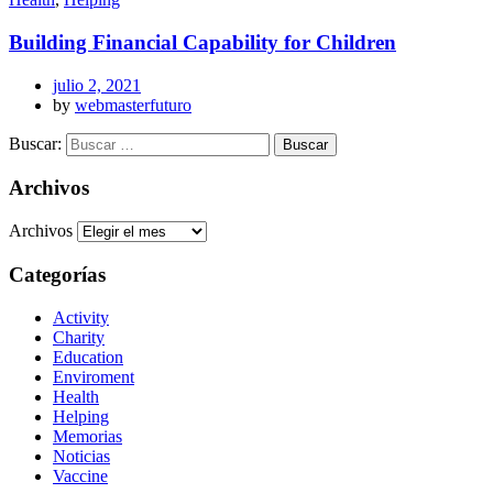
Building Financial Capability for Children
julio 2, 2021
by
webmasterfuturo
Buscar:
Archivos
Archivos
Categorías
Activity
Charity
Education
Enviroment
Health
Helping
Memorias
Noticias
Vaccine